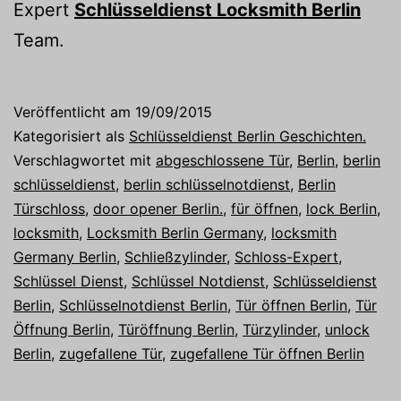
Expert
Schlüsseldienst Locksmith Berlin
Team.
Veröffentlicht am
19/09/2015
Kategorisiert als
Schlüsseldienst Berlin Geschichten.
Verschlagwortet mit
abgeschlossene Tür
,
Berlin
,
berlin
schlüsseldienst
,
berlin schlüsselnotdienst
,
Berlin
Türschloss
,
door opener Berlin.
,
für öffnen
,
lock Berlin
,
locksmith
,
Locksmith Berlin Germany
,
locksmith
Germany Berlin
,
Schließzylinder
,
Schloss-Expert
,
Schlüssel Dienst
,
Schlüssel Notdienst
,
Schlüsseldienst
Berlin
,
Schlüsselnotdienst Berlin
,
Tür öffnen Berlin
,
Tür
Öffnung Berlin
,
Türöffnung Berlin
,
Türzylinder
,
unlock
Berlin
,
zugefallene Tür
,
zugefallene Tür öffnen Berlin