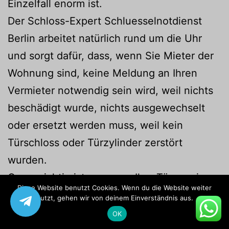
Einzelfall enorm ist.
Der Schloss-Expert Schluesselnotdienst
Berlin arbeitet natürlich rund um die Uhr
und sorgt dafür, dass, wenn Sie Mieter der
Wohnung sind, keine Meldung an Ihren
Vermieter notwendig sein wird, weil nichts
beschädigt wurde, nichts ausgewechselt
oder ersetzt werden muss, weil kein
Türschloss oder Türzylinder zerstört
wurden.
Ganz wichtig ist es, wenn Ihre Tür zu einer
Diese Website benutzt Cookies. Wenn du die Website weiter
Schließanlage gehört. In vielen Fällen bleibt
nutzt, gehen wir von deinem Einverständnis aus.
nach dem Einsatz unseres
OK