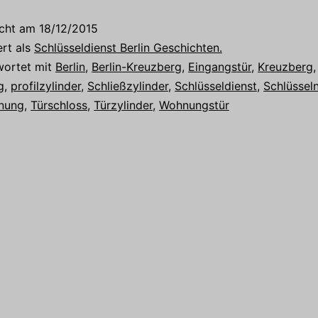
icht am
18/12/2015
ert als
Schlüsseldienst Berlin Geschichten.
wortet mit
Berlin
,
Berlin-Kreuzberg
,
Eingangstür
,
Kreuzberg
,
g
,
profilzylinder
,
Schließzylinder
,
Schlüsseldienst
,
Schlüssel
fnung
,
Türschloss
,
Türzylinder
,
Wohnungstür