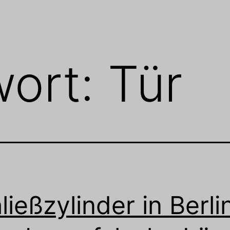
wort:
Tür
ließzylinder in Berli