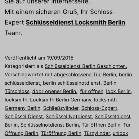
Sie auf unserer Internetseite.
Mit einem sicheren Gruß, Ihr Schloss-
Expert
Schlüsseldienst Locksmith Berlin
Team.
Veröffentlicht am
19/09/2015
Kategorisiert als
Schlüsseldienst Berlin Geschichten.
Verschlagwortet mit
abgeschlossene Tür
,
Berlin
,
berlin
schlüsseldienst
,
berlin schlüsselnotdienst
,
Berlin
Türschloss
,
door opener Berlin.
,
für öffnen
,
lock Berlin
,
locksmith
,
Locksmith Berlin Germany
,
locksmith
Germany Berlin
,
Schließzylinder
,
Schloss-Expert
,
Schlüssel Dienst
,
Schlüssel Notdienst
,
Schlüsseldienst
Berlin
,
Schlüsselnotdienst Berlin
,
Tür öffnen Berlin
,
Tür
Öffnung Berlin
,
Türöffnung Berlin
,
Türzylinder
,
unlock