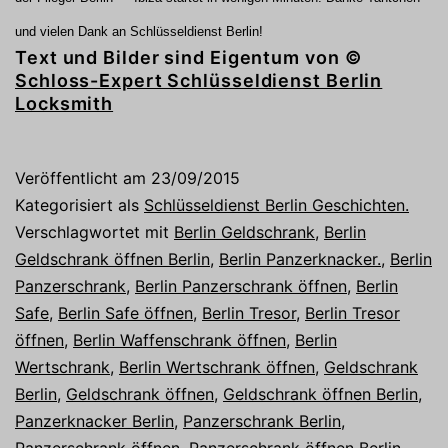
und vielen Dank an Schlüsseldienst Berlin!
Text und Bilder sind Eigentum von ©
Schloss-Expert Schlüsseldienst Berlin
Locksmith
Veröffentlicht am
23/09/2015
Kategorisiert als
Schlüsseldienst Berlin Geschichten.
Verschlagwortet mit
Berlin Geldschrank
,
Berlin
Geldschrank öffnen Berlin
,
Berlin Panzerknacker.
,
Berlin
Panzerschrank
,
Berlin Panzerschrank öffnen
,
Berlin
Safe
,
Berlin Safe öffnen
,
Berlin Tresor
,
Berlin Tresor
öffnen
,
Berlin Waffenschrank öffnen
,
Berlin
Wertschrank
,
Berlin Wertschrank öffnen
,
Geldschrank
Berlin
,
Geldschrank öffnen
,
Geldschrank öffnen Berlin
,
Panzerknacker Berlin
,
Panzerschrank Berlin
,