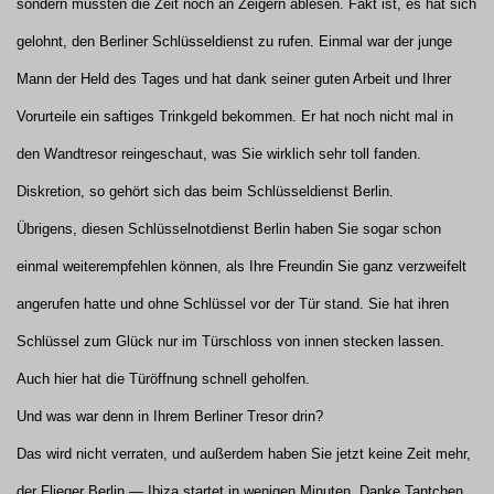
sondern mussten die Zeit noch an Zeigern ablesen. Fakt ist, es hat sich
gelohnt, den Berliner Schlüsseldienst zu rufen. Einmal war der junge
Mann der Held des Tages und hat dank seiner guten Arbeit und Ihrer
Vorurteile ein saftiges Trinkgeld bekommen. Er hat noch nicht mal in
den Wandtresor reingeschaut, was Sie wirklich sehr toll fanden.
Diskretion, so gehört sich das beim Schlüsseldienst Berlin.
Übrigens, diesen Schlüsselnotdienst Berlin haben Sie sogar schon
einmal weiterempfehlen können, als Ihre Freundin Sie ganz verzweifelt
angerufen hatte und ohne Schlüssel vor der Tür stand. Sie hat ihren
Schlüssel zum Glück nur im Türschloss von innen stecken lassen.
Auch hier hat die Türöffnung schnell geholfen.
Und was war denn in Ihrem Berliner Tresor drin?
Das wird nicht verraten, und außerdem haben Sie jetzt keine Zeit mehr,
der Flieger Berlin — Ibiza startet in wenigen Minuten. Danke Tantchen