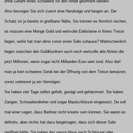
ohne Gefahr eines Schadens für den Inhalt geöffnent werden.
Also besorgen Sie sich zuerst eine Handsäge und fangen an. Der
Schatz ist ja bereits in greifbarer Nähe, Sie können es förmlich riechen,
es müssen eine Menge Gold und wertvolle Edelsteine in Ihrem Tresor
liegen, wofür hat man denn sonst einen Safe zuhause? Wahrscheinlich
liegen zwischen den Goldklunkern auch noch wertvolle alte Aktien die
jetzt Millionen, wenn sogar nicht Milliarden Euro wert sind. Also darf
man ja kein schweres Gerät bei der Öffnung von dem Tresor benutzen,
sonst verbrennt ja ein Vermögen.
Sie haben vier Tage selbst gefeilt, gesägt und gehämmert. Sie haben
Zangen, Schraubendreher und sogar Maulschlüssel eingesetzt. Da soll
mal einer sagen, dass Berliner nicht kreativ sein können. Sie waren es
definitiv, aber nichts hat dazu beigetragen, dass sich dieser Safe
geöffnet hätte. Sie haben das ganze Haus nach Schlüssel oder