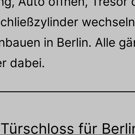
g, Auto öffnen, Tresor 
chließzylinder wechseln
bauen in Berlin. Alle g
r dabei.
 Türschloss für Berli