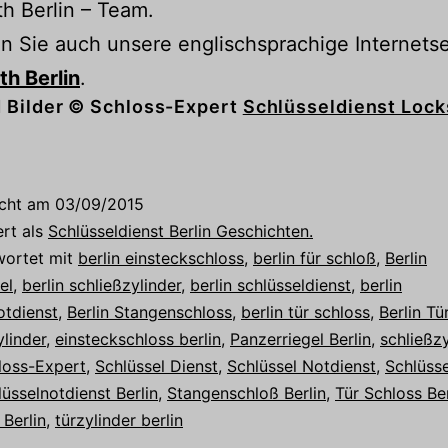
h Berlin – Team.
 Sie auch unsere englischsprachige Internetse
h Berlin
.
 Bilder © Schloss-Expert
Schlüsseldienst Lock
icht am
03/09/2015
ert als
Schlüsseldienst Berlin Geschichten.
wortet mit
berlin einsteckschloss
,
berlin für schloß
,
Berlin
el
,
berlin schließzylinder
,
berlin schlüsseldienst
,
berlin
otdienst
,
Berlin Stangenschloss
,
berlin tür schloss
,
Berlin Tü
ylinder
,
einsteckschloss berlin
,
Panzerriegel Berlin
,
schließzy
loss-Expert
,
Schlüssel Dienst
,
Schlüssel Notdienst
,
Schlüsse
lüsselnotdienst Berlin
,
Stangenschloß Berlin
,
Tür Schloss Ber
 Berlin
,
türzylinder berlin