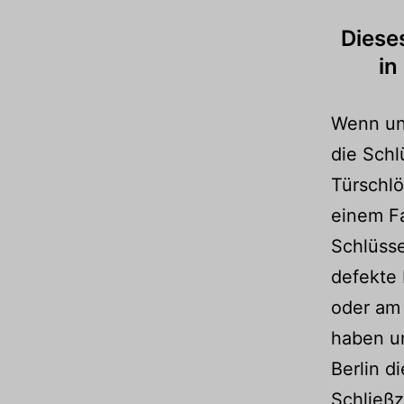
Dieses
in
Wenn uns
die Schl
Türschlö
einem Fa
Schlüsse
defekte
oder am
haben un
Berlin d
Schließ