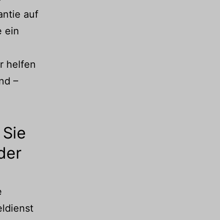
ntie auf
e ein
r helfen
ind –
 Sie
der
e
eldienst