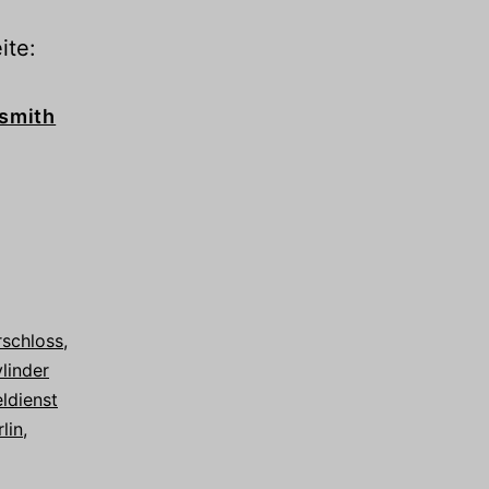
ite:
smith
rschloss
,
linder
ldienst
lin
,