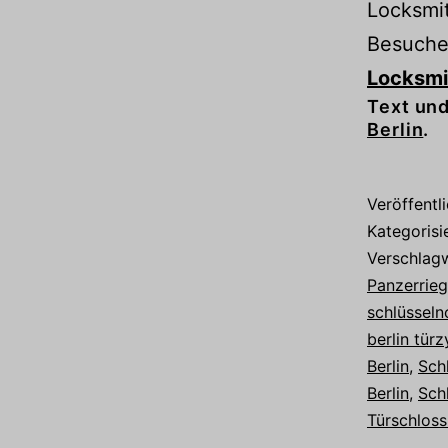
Locksmit
Besuchen
Locksmit
Text und
Berlin
.
Veröffentl
Kategorisi
Verschlag
Panzerrieg
schlüsseln
berlin türz
Berlin
,
Sch
Berlin
,
Sch
Türschloss