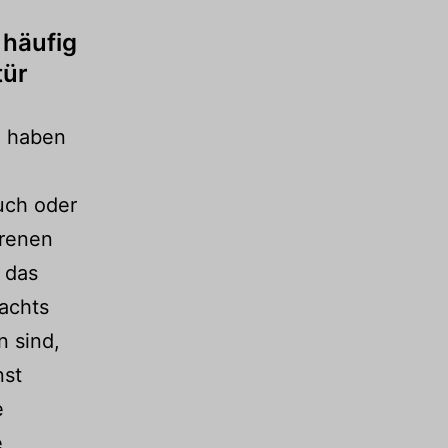
 häufig
tür
n haben
uch oder
hrenen
 das
achts
 sind,
nst
e
e