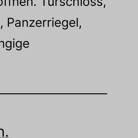
öffnen. Türschloss,
, Panzerriegel,
ängige
n.