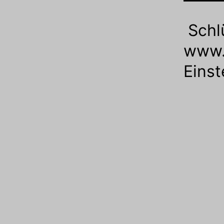
Schl
www.
Einst