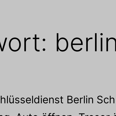
wort:
berli
lüsseldienst Berlin Sch